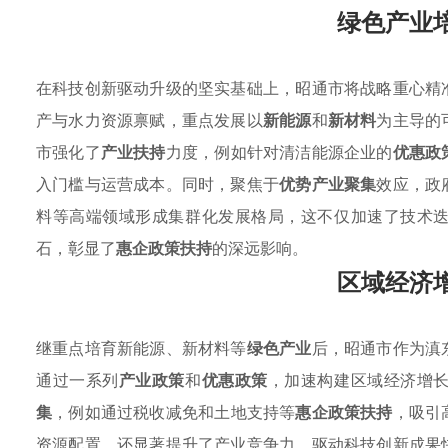
绿色产业
在科技创新驱动升级的坚实基础上，昭通市将战略重心精
产与水力资源禀赋，重点发展以
新能源
和
新材料
为主导的
市强化了
产业扶持
力度，例如针对清洁能源企业的
优惠政
入门槛与运营成本。同时，聚焦于
优势产业聚集
效应，政
料等高端领域形成集群化发展格局，这不仅加速了技术
石，彰显了
惠企政策扶持
的深远影响。
区域经济
继重点培育新能源、新材料等
绿色产业
后，昭通市作为滇
通过一系列
产业政策
和
优惠政策
，加速构建区域经济增
集
，例如通过税收减免和土地支持等
惠企政策扶持
，吸引
资源配置，还显著提升了产业竞争力，驱动科技创新成果