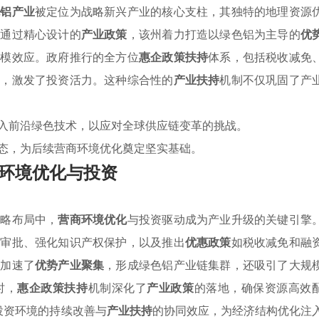
色铝产业
被定位为战略新兴产业的核心支柱，其独特的地理资源
。通过精心设计的
产业政策
，该州着力打造以绿色铝为主导的
优
规模效应。政府推行的全方位
惠企政策扶持
体系，包括税收减免
本，激发了投资活力。这种综合性的
产业扶持
机制不仅巩固了产
入前沿绿色技术，以应对全球供应链变革的挑战。
态，为后续营商环境优化奠定坚实基础。
环境优化与投资
战略布局中，
营商环境优化
与投资驱动成为产业升级的关键引擎
政审批、强化知识产权保护，以及推出
优惠政策
如税收减免和融
仅加速了
优势产业聚集
，形成绿色铝产业链集群，还吸引了大规
时，
惠企政策扶持
机制深化了
产业政策
的落地，确保资源高效
了投资环境的持续改善与
产业扶持
的协同效应，为经济结构优化注