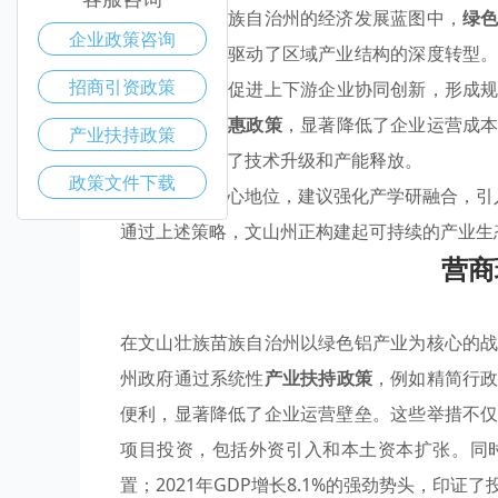
在文山壮族苗族自治州的经济发展蓝图中，
绿
企业政策咨询
势和环保特性驱动了区域产业结构的深度转型
招商引资政策
产业聚集
区，促进上下游企业协同创新，形成
土地优惠等
优惠政策
，显著降低了企业运营成
产业扶持政策
根基，还加速了技术升级和产能释放。
政策文件下载
为维持这一核心地位，建议强化产学研融合，引
通过上述策略，文山州正构建起可持续的产业生
营商
在文山壮族苗族自治州以绿色铝产业为核心的
州政府通过系统性
产业扶持政策
，例如精简行
便利，显著降低了企业运营壁垒。这些举措不
项目投资，包括外资引入和本土资本扩张。同
置；2021年GDP增长8.1%的强劲势头，印证